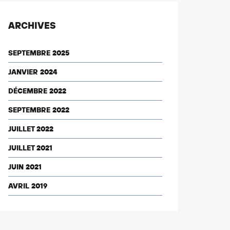
ARCHIVES
SEPTEMBRE 2025
JANVIER 2024
DÉCEMBRE 2022
SEPTEMBRE 2022
JUILLET 2022
JUILLET 2021
JUIN 2021
AVRIL 2019