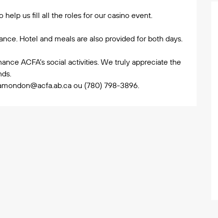
help us fill all the roles for our casino event.
nce. Hotel and meals are also provided for both days.
inance ACFA’s social activities. We truly appreciate the
nds.
.plamondon@acfa.ab.ca ou (780) 798-3896.