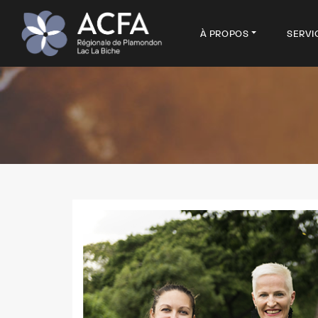
À PROPOS
SERVI