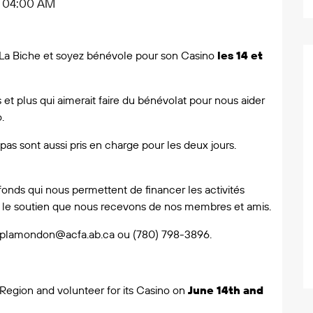
- 04:00 AM
La Biche et soyez bénévole pour son Casino
les 14 et
t plus qui aimerait faire du bénévolat pour nous aider
.
pas sont aussi pris en charge pour les deux jours.
fonds qui nous permettent de financer les activités
t le soutien que nous recevons de nos membres et amis.
on.plamondon@acfa.ab.ca ou (780) 798-3896.
egion and volunteer for its Casino on
June 14th and