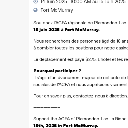
14 Juin 2025- 10:00 AM au 15 Juin 2025
Fort McMurray
Soutenez l’ACFA régionale de Plamondon-Lac 
15 juin 2025 à Fort McMurray.
Nous recherchons des personnes âgé de 18 ans e
à combler toutes les positions pour notre casino
Le déplacement est payé $275. L’hôtel et les re
Pourquoi participer ?
Il s’agit d’un événement majeur de collecte de 
sociales de l’ACFA et nous apprécions vraimen
Pour en savoir plus, contactez-nous à directi
———————–
Support the ACFA of Plamondon-Lac La Biche R
15th, 2025 in Fort McMurray.